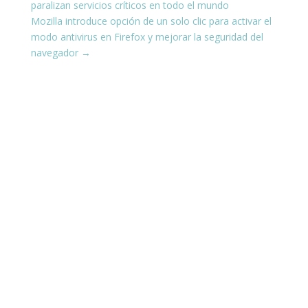
paralizan servicios críticos en todo el mundo
Mozilla introduce opción de un solo clic para activar el
modo antivirus en Firefox y mejorar la seguridad del
navegador
→
¡Conéctate con nosotros en las
redes sociales!
Estamos presentes en todas tus plataformas
favoritas, compartiendo siempre contenido
actualizado y útil para ti.
¿Te interesa aprender sobre ciberseguridad y
cómo protegerte en el mundo digital? Escucha
nuestro podcast en YouTube, donde te contamos