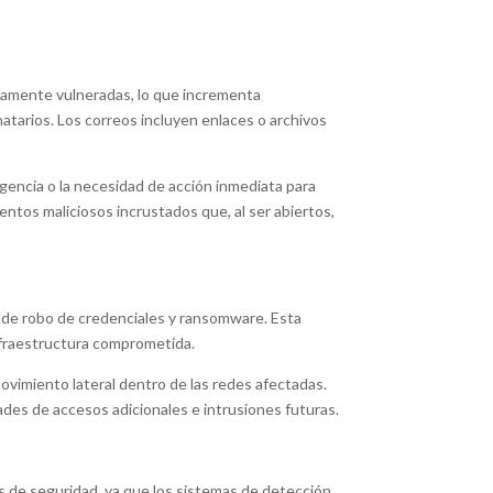
viamente vulneradas, lo que incrementa
natarios. Los correos incluyen enlaces o archivos
gencia o la necesidad de acción inmediata para
ntos maliciosos incrustados que, al ser abiertos,
 de robo de credenciales y ransomware. Esta
infraestructura comprometida.
 movimiento lateral dentro de las redes afectadas.
ades de accesos adicionales e intrusiones futuras.
os de seguridad, ya que los sistemas de detección