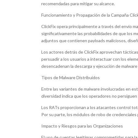
recomendadas para mitigar su alcance.
Funcionamiento y Propagación de la Campaña Clic
ClickFix opera principalmente a través del envío 
significativamente las probabilidades de que los m
adjuntos que contienen payloads maliciosos, diseñ
Los actores detrás de ClickFix aprovechan táctica
persuadir a los usuarios a interactuar con los ele
desencadenan la descarga y ejecución de malware 
Tipos de Malware Distribuidos
Entre las variantes de malware involucradas en e
diversidad indica que los operadores no persiguen 
Los RATs proporcionan a los atacantes control total
Por su parte, los módulos de robo de credenciales 
Impacto y Riesgos para las Organizaciones
El uso de cuentas legítimas comprometidas para la 