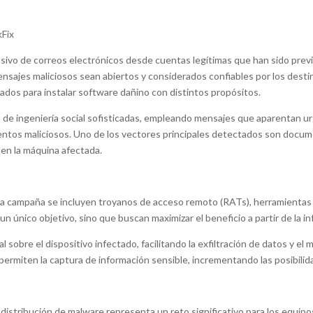
kFix
masivo de correos electrónicos desde cuentas legítimas que han sido pre
ensajes maliciosos sean abiertos y considerados confiables por los desti
ados para instalar software dañino con distintos propósitos.
s de ingeniería social sofisticadas, empleando mensajes que aparentan ur
mentos maliciosos. Uno de los vectores principales detectados son docume
en la máquina afectada.
sta campaña se incluyen troyanos de acceso remoto (RATs), herramientas
un único objetivo, sino que buscan maximizar el beneficio a partir de la 
 sobre el dispositivo infectado, facilitando la exfiltración de datos y el
permiten la captura de información sensible, incrementando las posibilid
distribución de malware representa un reto significativo para los equip