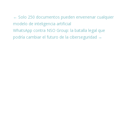
←
Solo 250 documentos pueden envenenar cualquier
modelo de inteligencia artificial
WhatsApp contra NSO Group: la batalla legal que
podría cambiar el futuro de la ciberseguridad
→
¡Conéctate con nosotros en las
redes sociales!
Estamos presentes en todas tus plataformas
favoritas, compartiendo siempre contenido
actualizado y útil para ti.
¿Te interesa aprender sobre ciberseguridad y