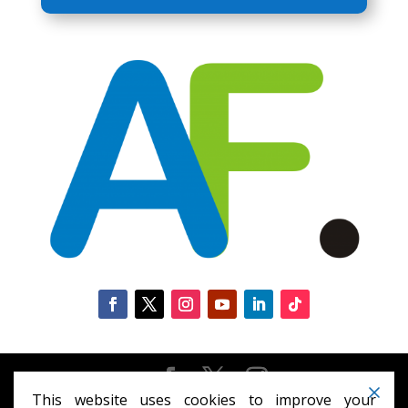
This website uses cookies to improve your
Diseñado por
Elegant Themes
| Desarrollado por