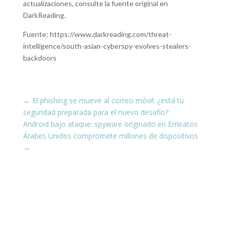
actualizaciones, consulte la fuente original en
DarkReading.
Fuente: https://www.darkreading.com/threat-
intelligence/south-asian-cyberspy-evolves-stealers-
backdoors
←
El phishing se mueve al correo móvil: ¿está tu
seguridad preparada para el nuevo desafío?
Android bajo ataque: spyware originado en Emiratos
Árabes Unidos compromete millones de dispositivos
→
¡Conéctate con nosotros en las