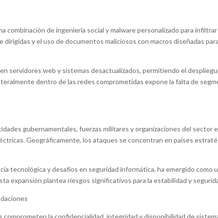
 combinación de ingeniería social y malware personalizado para infiltrar
dirigidas y el uso de documentos maliciosos con macros diseñadas para e
servidores web y sistemas desactualizados, permitiendo el despliegue d
ateralmente dentro de las redes comprometidas expone la falta de segmen
idades gubernamentales, fuerzas militares y organizaciones del sector 
eléctricas. Geográficamente, los ataques se concentran en países estrat
cia tecnológica y desafíos en seguridad informática, ha emergido com
ta expansión plantea riesgos significativos para la estabilidad y segurid
ndaciones
s comprometen la confidencialidad, integridad y disponibilidad de sistema