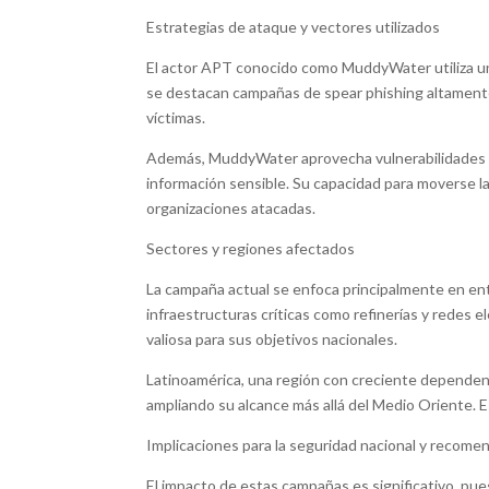
Estrategias de ataque y vectores utilizados
El actor APT conocido como MuddyWater utiliza una
se destacan campañas de spear phishing altamente 
víctimas.
Además, MuddyWater aprovecha vulnerabilidades en 
información sensible. Su capacidad para moverse l
organizaciones atacadas.
Sectores y regiones afectados
La campaña actual se enfoca principalmente en ent
infraestructuras críticas como refinerías y redes 
valiosa para sus objetivos nacionales.
Latinoamérica, una región con creciente dependen
ampliando su alcance más allá del Medio Oriente. Es
Implicaciones para la seguridad nacional y recome
El impacto de estas campañas es significativo, pue