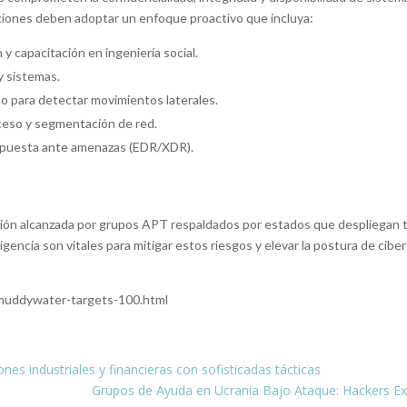
aciones deben adoptar un enfoque proactivo que incluya:
 capacitación en ingeniería social.
y sistemas.
o para detectar movimientos laterales.
cceso y segmentación de red.
espuesta ante amenazas (EDR/XDR).
ón alcanzada por grupos APT respaldados por estados que despliegan tác
ligencia son vitales para mitigar estos riesgos y elevar la postura de cib
-muddywater-targets-100.html
es industriales y financieras con sofisticadas tácticas
Grupos de Ayuda en Ucrania Bajo Ataque: Hackers Ex