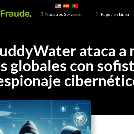

Nuestros Servicios
3

Pagos en Línea
MuddyWater ataca a 
s globales con sofis
spionaje cibernétic