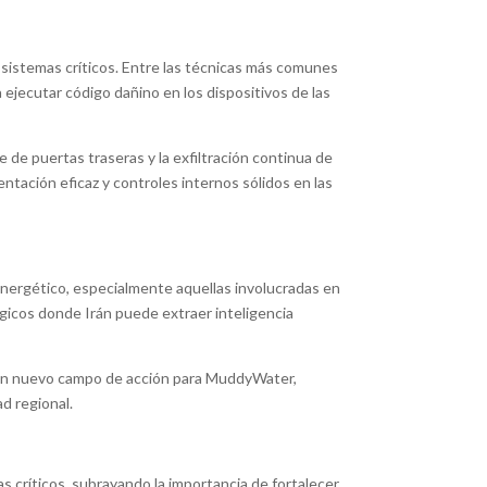
 sistemas críticos. Entre las técnicas más comunes
jecutar código dañino en los dispositivos de las
e puertas traseras y la exfiltración continua de
tación eficaz y controles internos sólidos en las
energético, especialmente aquellas involucradas en
égicos donde Irán puede extraer inteligencia
o un nuevo campo de acción para MuddyWater,
ad regional.
s críticos, subrayando la importancia de fortalecer