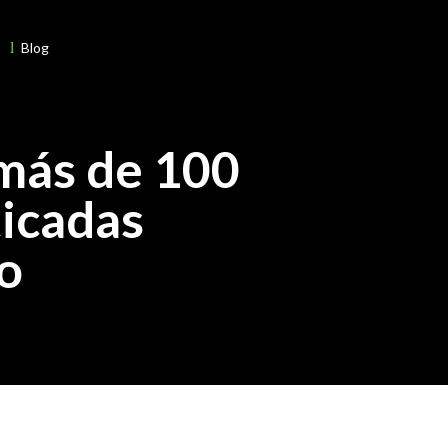
l
Blog
más de 100
ticadas
o