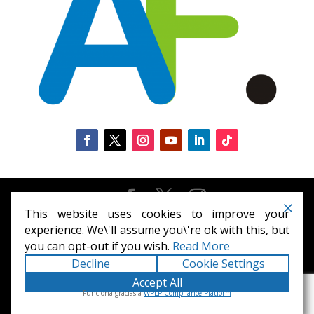
This website uses cookies to improve your
Diseñado por
Elegant Themes
| Desarrollado por
experience. We\'ll assume you\'re ok with this, but
WordPress
you can opt-out if you wish.
Read More
Decline
Cookie Settings
Accept All
Funciona gracias a
WPLP Compliance Platform