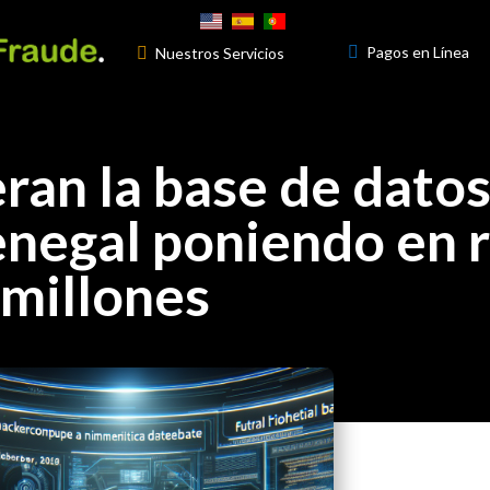

Pagos en Línea

Nuestros Servicios
3
ran la base de dato
enegal poniendo en r
 millones