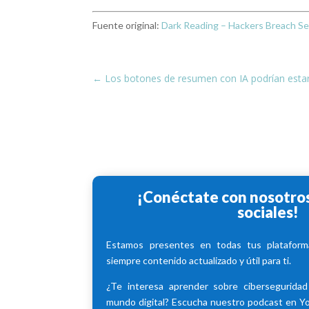
Fuente original:
Dark Reading – Hackers Breach Se
←
Los botones de resumen con IA podrían estar en
¡Conéctate con nosotros
sociales!
Estamos presentes en todas tus plataforma
siempre contenido actualizado y útil para ti.
¿Te interesa aprender sobre cibersegurida
mundo digital? Escucha nuestro podcast en 