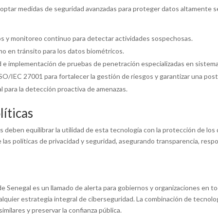
doptar medidas de seguridad avanzadas para proteger datos altamente s
s y monitoreo continuo para detectar actividades sospechosas.
o en tránsito para los datos biométricos.
ad e implementación de pruebas de penetración especializadas en sistema
O/IEC 27001 para fortalecer la gestión de riesgos y garantizar una post
al para la detección proactiva de amenazas.
líticas
 deben equilibrar la utilidad de esta tecnología con la protección de l
 las políticas de privacidad y seguridad, asegurando transparencia, res
 de Senegal es un llamado de alerta para gobiernos y organizaciones en t
alquier estrategia integral de ciberseguridad. La combinación de tecnol
milares y preservar la confianza pública.