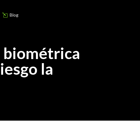
Blog
l
s biométrica
iesgo la