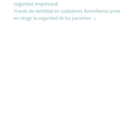
seguridad empresarial
Fraude de identidad en cuidadores domiciliarios pone
en riesgo la seguridad de los pacientes
→
¡Conéctate con nosotros en las
redes sociales!
Estamos presentes en todas tus plataformas
favoritas, compartiendo siempre contenido
actualizado y útil para ti.
¿Te interesa aprender sobre ciberseguridad y
cómo protegerte en el mundo digital? Escucha
nuestro podcast en YouTube, donde te contamos
todo sobre seguridad informática de manera