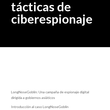
tácticas de
ciberespionaje
LongNoseGoblin: Una campaña de espionaje digital
dirigida a gobiernos asiáticos
Introducción al caso LongNoseGoblin