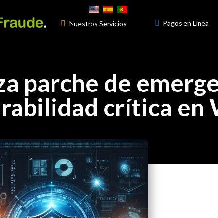

Pagos en Línea

Nuestros Servicios
3
za parche de emerge
erabilidad crítica e