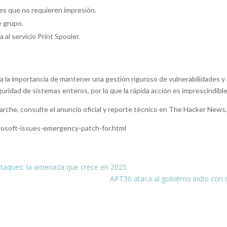
ores que no requieren impresión.
e grupo.
 al servicio Print Spooler.
a la importancia de mantener una gestión riguroso de vulnerabilidades y
ridad de sistemas enteros, por lo que la rápida acción es imprescindible 
parche, consulte el anuncio oficial y reporte técnico en The Hacker News
osoft-issues-emergency-patch-for.html
rataques: la amenaza que crece en 2025
APT36 ataca al gobierno indio con