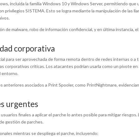
dows, incluida la familia Windows 10 y Windows Server, permitiendo que 
on privilegios SISTEMA. Esto se logra mediante la manipulación de las lla
hivos.
ción de malware, robo de información confidencial, y en última instancia, e
idad corporativa
ncial para ser aprovechada de forma remota dentro de redes internas o a 
s corporativas críticas. Los atacantes podrían usarla como un pivote en
l entorno.
es anteriores asociados a Print Spooler, como PrintNightmare, evidencia
s urgentes
suarios finales a aplicar el parche lo antes posible para mitigar riesgos.
de gestión de parches.
nales mientras se despliega el parche, incluyendo: