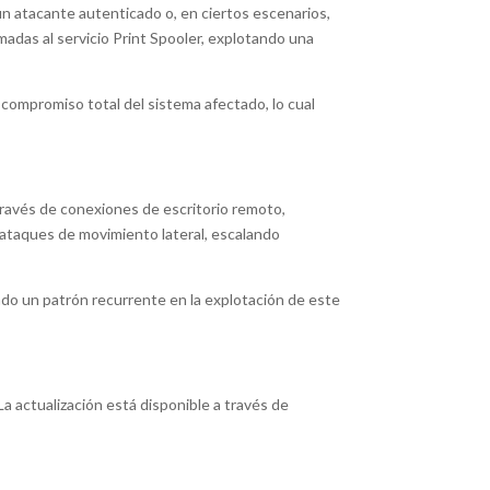
un atacante autenticado o, en ciertos escenarios,
madas al servicio Print Spooler, explotando una
l compromiso total del sistema afectado, lo cual
través de conexiones de escritorio remoto,
 ataques de movimiento lateral, escalando
ndo un patrón recurrente en la explotación de este
 La actualización está disponible a través de