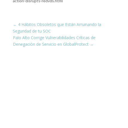
action-disrupts-redvds.html
←
4 Hábitos Obsoletos que Están Arruinando la
Seguridad de tu SOC
Palo Alto Corrige Vulnerabilidades Críticas de
Denegación de Servicio en GlobalProtect
→
¡Conéctate con nosotros en las
redes sociales!
Estamos presentes en todas tus plataformas
favoritas, compartiendo siempre contenido
actualizado y útil para ti.