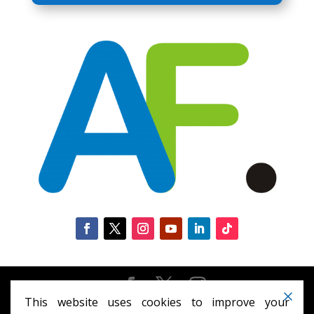
This website uses cookies to improve your
Diseñado por
Elegant Themes
| Desarrollado por