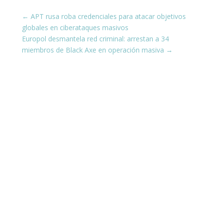
←
APT rusa roba credenciales para atacar objetivos
globales en ciberataques masivos
Europol desmantela red criminal: arrestan a 34
miembros de Black Axe en operación masiva
→
¡Conéctate con nosotros en las
redes sociales!
Estamos presentes en todas tus plataformas
favoritas, compartiendo siempre contenido
actualizado y útil para ti.
¿Te interesa aprender sobre ciberseguridad y
cómo protegerte en el mundo digital? Escucha