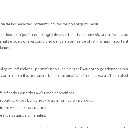
na de las mayores infraestructuras de phishing mundial
autoridades nigerianas, se logró desmantelar Raccoon365, una infraestru
riminal se posicionaba como uno de los sistemas de phishing más important
riamente.
g multifuncional, permitiendo a los ciberdelincuentes gestionar campañ
ontrol sencillo, herramientas de automatización y acceso a kits de phishi
lsificados dirigidos a víctimas específicas.
obadas, datos bancarios y otra información personal.
 fuente real de los ataques.
a los usuarios criminales.