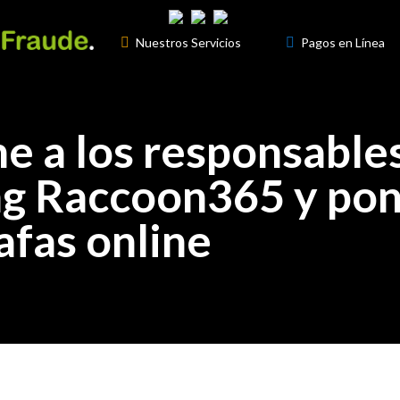

Nuestros Servicios
3

Pagos en Línea
ne a los responsable
ng Raccoon365 y pone
afas online