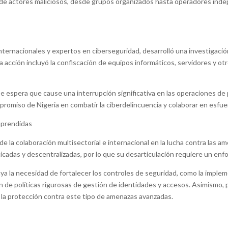
ad de actores maliciosos, desde grupos organizados hasta operadores in
 internacionales y expertos en ciberseguridad, desarrolló una investigaci
 acción incluyó la confiscación de equipos informáticos, servidores y 
se espera que cause una interrupción significativa en las operaciones de
romiso de Nigeria en combatir la ciberdelincuencia y colaborar en esfuerz
 aprendidas
e la colaboración multisectorial e internacional en la lucha contra las a
cadas y descentralizadas, por lo que su desarticulación requiere un enf
aya la necesidad de fortalecer los controles de seguridad, como la imple
 de políticas rigurosas de gestión de identidades y accesos. Asimismo, po
 la protección contra este tipo de amenazas avanzadas.