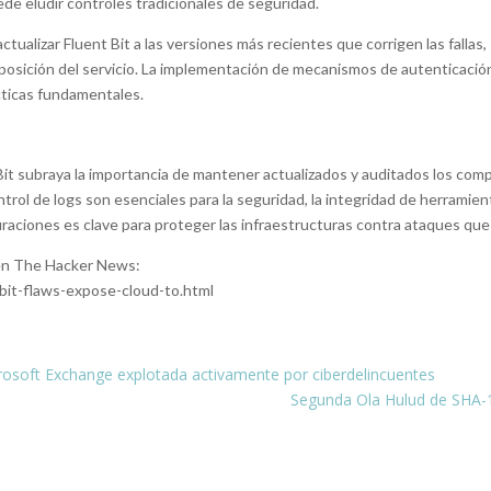
e eludir controles tradicionales de seguridad.
tualizar Fluent Bit a las versiones más recientes que corrigen las fallas, 
posición del servicio. La implementación de mecanismos de autenticación 
ácticas fundamentales.
Bit subraya la importancia de mantener actualizados y auditados los com
ontrol de logs son esenciales para la seguridad, la integridad de herrami
guraciones es clave para proteger las infraestructuras contra ataques q
l en The Hacker News:
it-flaws-expose-cloud-to.html
icrosoft Exchange explotada activamente por ciberdelincuentes
Segunda Ola Hulud de SHA-1