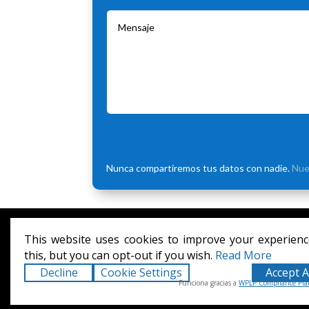
Nunca compartiremos tus datos con nadie.
Nue
Diseñado por
Elegant Themes
| Desarrollado
This website uses cookies to improve your experienc
this, but you can opt-out if you wish.
Read More
Decline
Cookie Settings
Accept A
Funciona gracias a
WPLP Compliance Pla