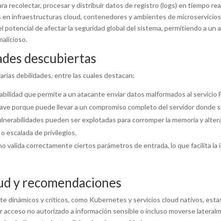
 recolectar, procesar y distribuir datos de registro (logs) en tiempo real
gs en infraestructuras cloud, contenedores y ambientes de microservicios.
 el potencial de afectar la seguridad global del sistema, permitiendo a un
malicioso.
dades descubiertas
arias debilidades, entre las cuales destacan:
bilidad que permite a un atacante enviar datos malformados al servicio F
rave porque puede llevar a un compromiso completo del servidor donde se
lnerabilidades pueden ser explotadas para corromper la memoria y alter
o escalada de privilegios.
o valida correctamente ciertos parámetros de entrada, lo que facilita la 
oud y recomendaciones
nte dinámicos y críticos, como Kubernetes y servicios cloud nativos, es
acceso no autorizado a información sensible o incluso moverse lateralm