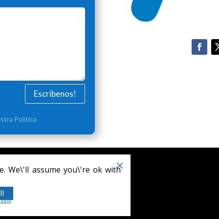
Escríbenos!
stra Política
 por
WordPress
e. We\'ll assume you\'re ok with
ll
tform