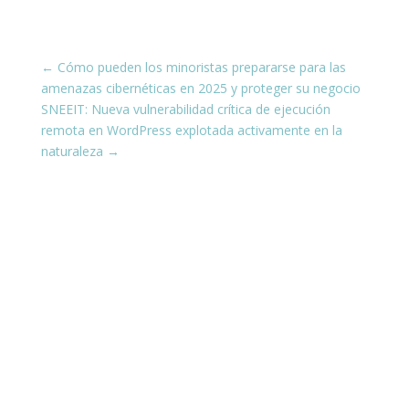
←
Cómo pueden los minoristas prepararse para las
amenazas cibernéticas en 2025 y proteger su negocio
SNEEIT: Nueva vulnerabilidad crítica de ejecución
remota en WordPress explotada activamente en la
naturaleza
→
¡Conéctate con nosotros en las
redes sociales!
Estamos presentes en todas tus plataformas
favoritas, compartiendo siempre contenido
actualizado y útil para ti.