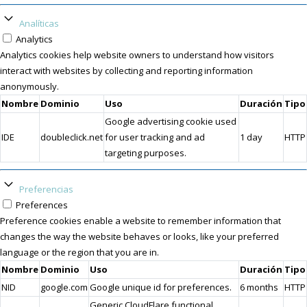
Analíticas
Analytics
Analytics cookies help website owners to understand how visitors
interact with websites by collecting and reporting information
anonymously.
Nombre
Dominio
Uso
Duración
Tipo
Google advertising cookie used
IDE
doubleclick.net
for user tracking and ad
1 day
HTTP
targeting purposes.
Preferencias
Preferences
Preference cookies enable a website to remember information that
changes the way the website behaves or looks, like your preferred
language or the region that you are in.
Nombre
Dominio
Uso
Duración
Tipo
NID
google.com
Google unique id for preferences.
6 months
HTTP
Generic CloudFlare functional