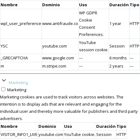
Nombre
Dominio
Uso
Duración
Tipo
WP GDPR
Cookie
wpl_user_preference
www.antifraude.co
1 year
HTTP
Consent
Preferences.
YouTube
YSC
youtube.com
Session
HTTP
session cookie.
_GRECAPTCHA
www.google.com
---
6 months
---
m
m.stripe.com
---
2 years
---
Marketing
Marketing
Marketing cookies are used to track visitors across websites. The
intention is to display ads that are relevant and engaging for the
individual user and thereby more valuable for publishers and third party
advertisers.
Nombre
Dominio
Uso
Duración
Tipo
VISITOR_INFO1_LIVE
youtube.com
YouTube cookie.
Session
HTTP