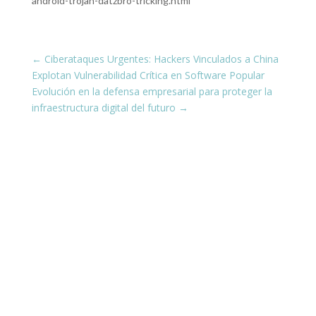
android-trojan-datzbro-tricking.html
←
Ciberataques Urgentes: Hackers Vinculados a China
Explotan Vulnerabilidad Crítica en Software Popular
Evolución en la defensa empresarial para proteger la
infraestructura digital del futuro
→
¡Conéctate con nosotros en las
redes sociales!
Estamos presentes en todas tus plataformas
favoritas, compartiendo siempre contenido
actualizado y útil para ti.