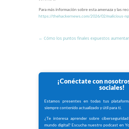
Para más información sobre esta amenaza y las rec
https://thehackernews.com/2026/02/malicious-n
←
Cómo los puntos finales expuestos aumentan 
¡Conéctate con nosotros
sociales!
Estamos presentes en todas tus plataforma
siempre contenido actualizado y útil para ti.
¿Te interesa aprender sobre cibersegurida
mundo digital? Escucha nuestro podcast en 