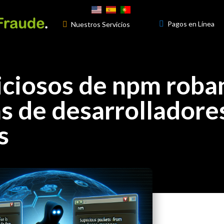

Pagos en Línea

Nuestros Servicios
3
iciosos de npm roba
s de desarrolladore
s