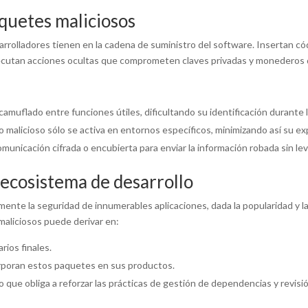
quetes maliciosos
arrolladores tienen en la cadena de suministro del software. Insertan 
jecutan acciones ocultas que comprometen claves privadas y monederos d
camuflado entre funciones útiles, dificultando su identificación durante
 malicioso sólo se activa en entornos específicos, minimizando así su ex
unicación cifrada o encubierta para enviar la información robada sin le
 ecosistema de desarrollo
nte la seguridad de innumerables aplicaciones, dada la popularidad y l
maliciosos puede derivar en:
rios finales.
orporan estos paquetes en sus productos.
 que obliga a reforzar las prácticas de gestión de dependencias y revisi