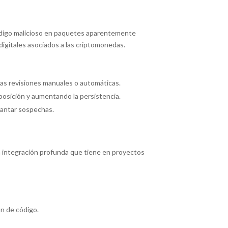
código malicioso en paquetes aparentemente
igitales asociados a las criptomonedas.
 las revisiones manuales o automáticas.
posición y aumentando la persistencia.
vantar sospechas.
a integración profunda que tiene en proyectos
ón de código.