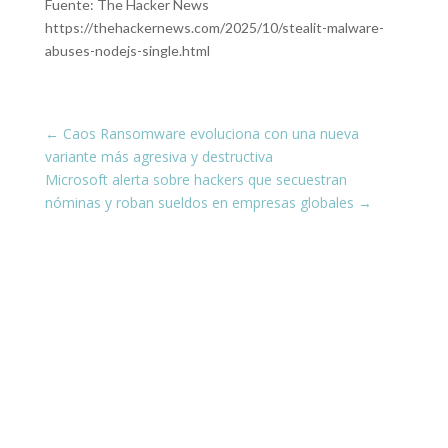
Fuente: The Hacker News
https://thehackernews.com/2025/10/stealit-malware-
abuses-nodejs-single.html
←
Caos Ransomware evoluciona con una nueva
variante más agresiva y destructiva
Microsoft alerta sobre hackers que secuestran
nóminas y roban sueldos en empresas globales
→
¡Conéctate con nosotros en las
redes sociales!
Estamos presentes en todas tus plataformas
favoritas, compartiendo siempre contenido