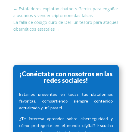
←
Estafadores explotan chatbots Gemini para engañar
a usuarios y vender criptomonedas falsas
La falla de código duro de Dell: un tesoro para ataques
cibernéticos estatales
→
¡Conéctate con nosotros en las
redes sociales!
Estamos presentes en todas tus plataformas
favoritas, compartiendo siempre contenido
actualizado y útil para ti.
¿Te interesa aprender sobre ciberseguridad y
cómo protegerte en el mundo digital? Escucha