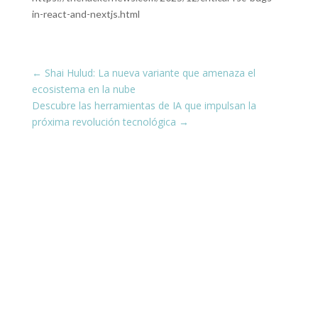
in-react-and-nextjs.html
←
Shai Hulud: La nueva variante que amenaza el
ecosistema en la nube
Descubre las herramientas de IA que impulsan la
próxima revolución tecnológica
→
¡Conéctate con nosotros en las
redes sociales!
Estamos presentes en todas tus plataformas
favoritas, compartiendo siempre contenido
actualizado y útil para ti.