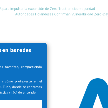
 A para impulsar la expansión de Zero Trust en ciberseguridad
Autoridades Holandesas Confirman Vulnerabilidad Zero-Da
 en las redes
s favoritas, compartiendo
d y cómo protegerte en el
YouTube, donde te contamos
tica y fácil de entender.