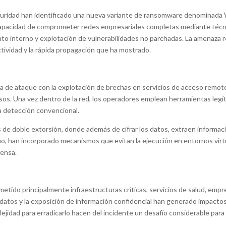
eguridad han identificado una nueva variante de ransomware denominada W
 capacidad de comprometer redes empresariales completas mediante técni
to interno y explotación de vulnerabilidades no parchadas. La amenaza re
tividad y la rápida propagación que ha mostrado.
de ataque con la explotación de brechas en servicios de acceso remoto 
sos. Una vez dentro de la red, los operadores emplean herramientas legí
la detección convencional.
 de doble extorsión, donde además de cifrar los datos, extraen informació
mo, han incorporado mecanismos que evitan la ejecución en entornos virtu
fensa.
do principalmente infraestructuras críticas, servicios de salud, empre
e datos y la exposición de información confidencial han generado impacto
lejidad para erradicarlo hacen del incidente un desafío considerable para