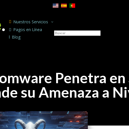
Nuestros Servicios

3

Pagos en Línea
l
Blog
omware Penetra en 
nde su Amenaza a Ni