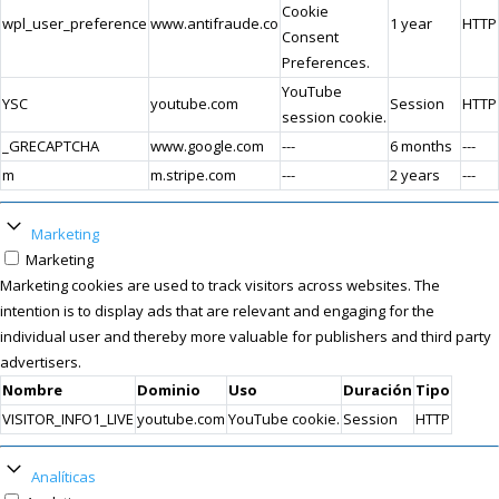
Cookie
wpl_user_preference
www.antifraude.co
1 year
HTTP
Consent
Preferences.
YouTube
YSC
youtube.com
Session
HTTP
session cookie.
_GRECAPTCHA
www.google.com
---
6 months
---
m
m.stripe.com
---
2 years
---
Marketing
Marketing
Marketing cookies are used to track visitors across websites. The
intention is to display ads that are relevant and engaging for the
individual user and thereby more valuable for publishers and third party
advertisers.
Nombre
Dominio
Uso
Duración
Tipo
VISITOR_INFO1_LIVE
youtube.com
YouTube cookie.
Session
HTTP
Analíticas