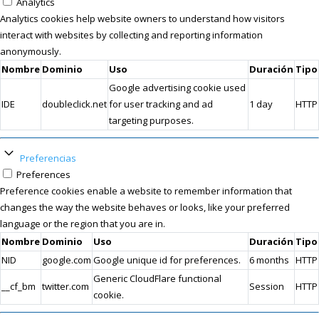
Analytics
Analytics cookies help website owners to understand how visitors
interact with websites by collecting and reporting information
anonymously.
Nombre
Dominio
Uso
Duración
Tipo
Google advertising cookie used
IDE
doubleclick.net
for user tracking and ad
1 day
HTTP
targeting purposes.
Preferencias
Preferences
Preference cookies enable a website to remember information that
changes the way the website behaves or looks, like your preferred
language or the region that you are in.
Nombre
Dominio
Uso
Duración
Tipo
NID
google.com
Google unique id for preferences.
6 months
HTTP
Generic CloudFlare functional
__cf_bm
twitter.com
Session
HTTP
cookie.