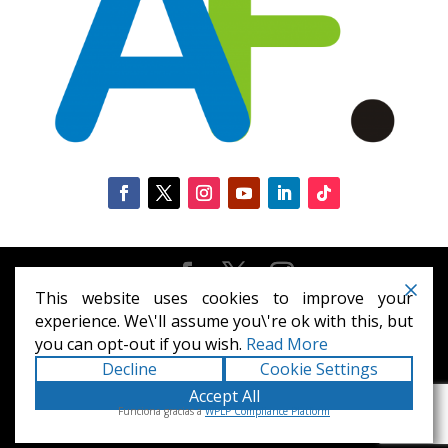
This website uses cookies to improve your
Diseñado por
Elegant Themes
| Desarrollado por
experience. We\'ll assume you\'re ok with this, but
WordPress
you can opt-out if you wish.
Read More
Decline
Cookie Settings
Accept All
Funciona gracias a
WPLP Compliance Platform